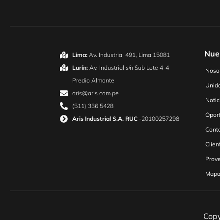
Nue
Lima:
Av. Industrial 491, Lima 15081
Lurín:
Av. Industrial s/n Sub Lote 4-4
Noso
Predio Almonte
Unid
aris@aris.com.pe
Notic
(511) 336 5428
Oport
Aris Industrial S.A. RUC
-20100257298
Cont
Clien
Prov
Mapa 
Copy