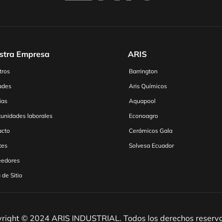
stra Empresa
ARIS
tros
Barrington
ades
Aris Químicos
ias
Aquapool
unidades laborales
Econoagro
acto
Cerámicos Gala
tes
Solvesa Ecuador
eedores
de Sitio
right © 2024 ARIS INDUSTRIAL. Todos los derechos reserv