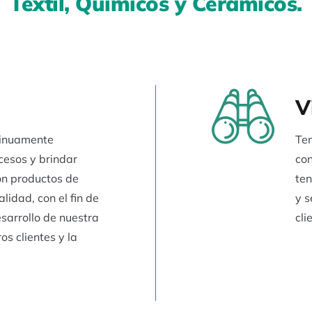
Textil, Químicos y Cerámicos.
V
tinuamente
Ten
cesos y brindar
con
on productos de
ten
lidad, con el fin de
y s
esarrollo de nuestra
cli
os clientes y la