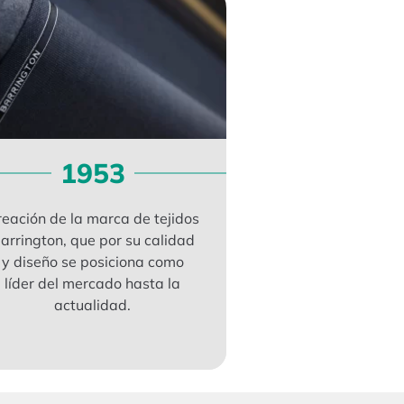
1953
198
eación de la marca de tejidos
Adquisición de
arrington, que por su calidad
Rayon y Celan
y diseño se posiciona como
dedicada a la fa
líder del mercado hasta la
diversos product
actualidad.